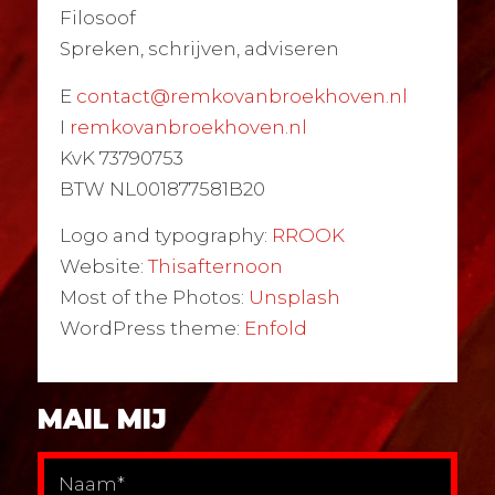
Filosoof
Spreken, schrijven, adviseren
E
contact@remkovanbroekhoven.nl
I
remkovanbroekhoven.nl
KvK 73790753
BTW NL001877581B20
Logo and typography:
RROOK
Website:
Thisafternoon
Most of the Photos:
Unsplash
WordPress theme:
Enfold
MAIL MIJ