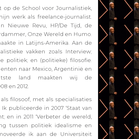
 op de School voor Journalistiek,
n werk als freelance-journalist.
in Nieuwe Revu, HP/De Tijd, de
terdammer, Onze Wereld en Humo.
aakte in Latijns-Amerika. Aan de
listieke vakken zoals Interview;
olitiek; en (politieke) filosofie.
enten naar Mexico, Argentinië en
atste land maakten wij de
08 en 2012.
s filosoof, met als specialisaties
. Ik publiceerde in 2007 ‘Staat van
ht; en in 2011 ‘Verbeter de wereld,
ing tussen politiek idealisme en
omoveerde ik aan de Universiteit