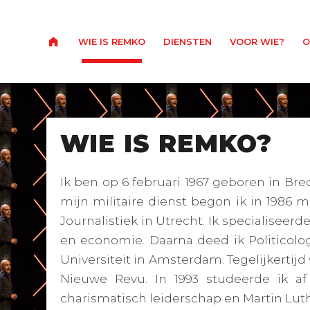
WIE IS REMKO
DIENSTEN
VOOR WIE?
O
WIE IS REMKO?
Ik ben op 6 februari 1967 geboren in Br
mijn militaire dienst begon ik in 1986 
Journalistiek in Utrecht. Ik specialiseerde
en economie. Daarna deed ik Politicolo
Universiteit in Amsterdam. Tegelijkertijd w
Nieuwe Revu. In 1993 studeerde ik af
charismatisch leiderschap en Martin Luth