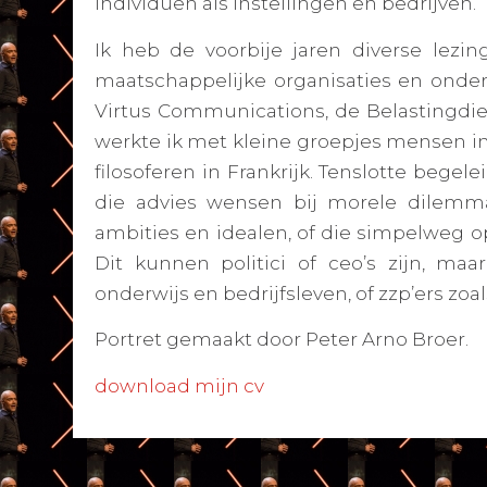
individuen als instellingen en bedrijven.
Ik heb de voorbije jaren diverse lezi
maatschappelijke organisaties en onde
Virtus Communications, de Belastingdien
werkte ik met kleine groepjes mensen in
filosoferen in Frankrijk. Tenslotte begel
die advies wensen bij morele dilemma
ambities en idealen, of die simpelweg op
Dit kunnen politici of ceo’s zijn, ma
onderwijs en bedrijfsleven, of zzp’ers zoals
Portret gemaakt door Peter Arno Broer.
download mijn cv