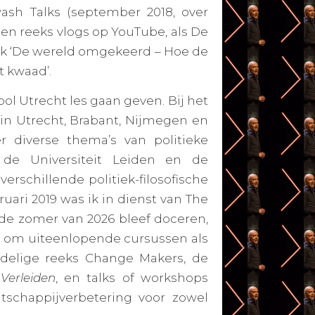
ash Talks
(september 2018, over
een reeks vlogs op YouTube, als De
ik ‘De wereld omgekeerd – Hoe de
t kwaad’.
ol Utrecht les gaan geven. Bij het
n Utrecht, Brabant, Nijmegen en
 diverse thema’s van politieke
n de Universiteit Leiden en de
verschillende politiek-filosofische
uari 2019 was ik in dienst van
The
 de zomer van 2026 bleef doceren,
ij om uiteenlopende cursussen als
jfdelige reeks
Change Makers
, de
Verleiden
, en talks of workshops
tschappijverbetering voor zowel