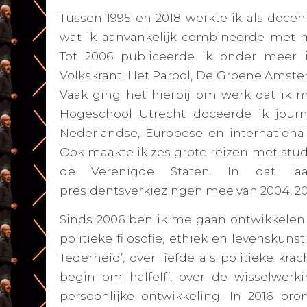
Tussen 1995 en 2018 werkte ik als docent
wat ik aanvankelijk combineerde met mij
Tot 2006 publiceerde ik onder meer 
Volkskrant, Het Parool, De Groene Ams
Vaak ging het hierbij om werk dat ik m
Hogeschool Utrecht doceerde ik journa
Nederlandse, Europese en internationale p
Ook maakte ik zes grote reizen met stud
de Verenigde Staten. In dat la
presidentsverkiezingen mee van 2004, 20
Sinds 2006 ben ik me gaan ontwikkelen al
politieke filosofie, ethiek en levenskunst
Tederheid’, over liefde als politieke krac
begin om halfelf’, over de wisselwerk
persoonlijke ontwikkeling. In 2016 pr