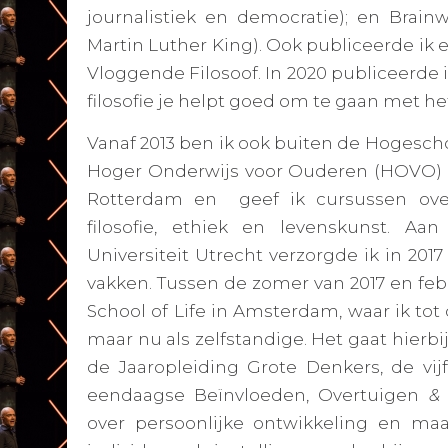
journalistiek en democratie); en
Brainw
Martin Luther King). Ook publiceerde ik 
Vloggende Filosoof.
In 2020 publiceerde 
filosofie je helpt goed om te gaan met he
Vanaf 2013 ben ik ook buiten de Hogescho
Hoger Onderwijs voor Ouderen (HOVO) i
Rotterdam en geef ik cursussen over
filosofie, ethiek en levenskunst. Aa
Universiteit Utrecht verzorgde ik in 2017 
vakken. Tussen de zomer van 2017 en febr
School of Life
in Amsterdam, waar ik tot
maar nu als zelfstandige. Het gaat hierb
de
Jaaropleiding Grote Denkers
, de vi
eendaagse
Beïnvloeden, Overtuigen
& 
over persoonlijke ontwikkeling en maa