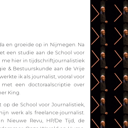
eda en groeide op in Nijmegen. Na
met een studie aan de School voor
 me hier in tijdschriftjournalistiek
gie & Bestuurskunde aan de Vrije
erkte ik als journalist, vooral voor
 met een doctoraalscriptie over
er King.
 op de School voor Journalistiek,
n werk als freelance-journalist.
in Nieuwe Revu, HP/De Tijd, de