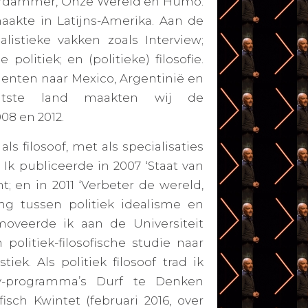
terdammer, Onze Wereld en Humo.
aakte in Latijns-Amerika. Aan de
listieke vakken zoals Interview;
olitiek; en (politieke) filosofie.
enten naar Mexico, Argentinië en
atste land maakten wij de
08 en 2012.
s filosoof, met als specialisaties
. Ik publiceerde in 2007 ‘Staat van
ht; en in 2011 ‘Verbeter de wereld,
ing tussen politiek idealisme en
omoveerde ik aan de Universiteit
olitiek-filosofische studie naar
ek. Als politiek filosoof trad ik
v-programma’s
Durf te Denken
fisch Kwintet
(februari 2016, over