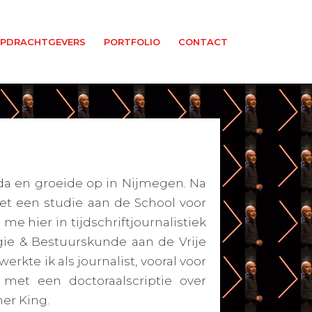
PDRACHTGEVERS
PORTFOLIO
CONTACT
eda en groeide op in Nijmegen. Na
met een studie aan de School voor
 me hier in tijdschriftjournalistiek
gie & Bestuurskunde aan de Vrije
erkte ik als journalist, vooral voor
 met een doctoraalscriptie over
er King.