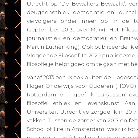
Utrecht op ‘De Bewakers Bewaakt’: een p
deugdenethiek, democratie en journalisti
vervolgens onder meer op in de t
(september 2013, over Marx);
Het Filoso
journalistiek en democratie); en
Brainw
Martin Luther King). Ook publiceerde ik 
Vloggende Filosoof.
In 2020 publiceerde 
filosofie je helpt goed om te gaan met he
Vanaf 2013 ben ik ook buiten de Hogescho
Hoger Onderwijs voor Ouderen (HOVO) i
Rotterdam en geef ik cursussen over
filosofie, ethiek en levenskunst. Aa
Universiteit Utrecht verzorgde ik in 2017 
vakken. Tussen de zomer van 2017 en febr
School of Life
in Amsterdam, waar ik tot
maar nu als zelfstandige. Ik verzorgde 