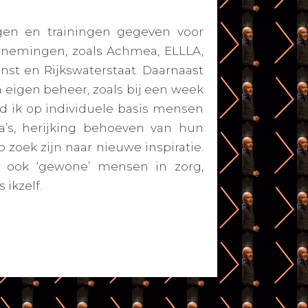
ngen en trainingen gegeven voor
rnemingen, zoals Achmea, ELLLA,
st en Rijkswaterstaat. Daarnaast
 eigen beheer, zoals bij een week
eid ik op individuele basis mensen
’s, herijking behoeven van hun
 zoek zijn naar nieuwe inspiratie.
ar ook ‘gewone’ mensen in zorg,
 ikzelf.