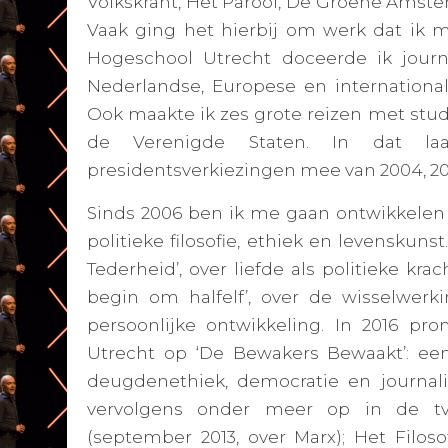
Volkskrant, Het Parool, De Groene Ams
Vaak ging het hierbij om werk dat ik m
Hogeschool Utrecht doceerde ik journa
Nederlandse, Europese en internationale p
Ook maakte ik zes grote reizen met stud
de Verenigde Staten. In dat la
presidentsverkiezingen mee van 2004, 20
Sinds 2006 ben ik me gaan ontwikkelen al
politieke filosofie, ethiek en levenskunst
Tederheid’, over liefde als politieke krac
begin om halfelf’, over de wisselwerk
persoonlijke ontwikkeling. In 2016 pr
Utrecht op ‘De Bewakers Bewaakt’: een p
deugdenethiek, democratie en journalisti
vervolgens onder meer op in de t
(september 2013, over Marx);
Het Filoso