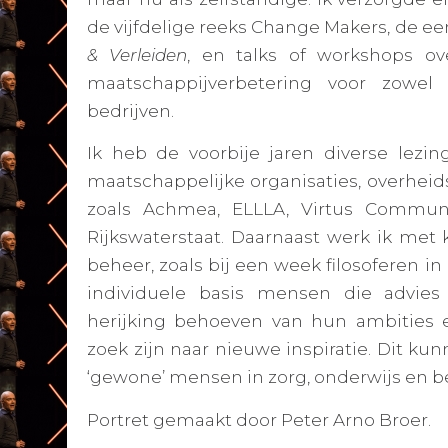
de vijfdelige reeks
Change Makers
, de e
& Verleiden
, en talks of workshops ov
maatschappijverbetering voor zowel 
bedrijven.
Ik heb de voorbije jaren diverse lezi
maatschappelijke organisaties, overhei
zoals Achmea, ELLLA, Virtus Communi
Rijkswaterstaat. Daarnaast werk ik met
beheer, zoals bij een week filosoferen in 
individuele basis mensen die advies
herijking behoeven van hun ambities 
zoek zijn naar nieuwe inspiratie. Dit kunn
‘gewone’ mensen in zorg, onderwijs en bedr
Portret gemaakt door Peter Arno Broer.