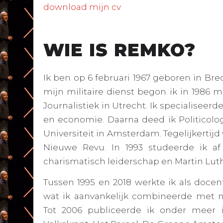
download mijn cv
WIE IS REMKO?
Ik ben op 6 februari 1967 geboren in Br
mijn militaire dienst begon ik in 1986 
Journalistiek in Utrecht. Ik specialiseerde
en economie. Daarna deed ik Politicolo
Universiteit in Amsterdam. Tegelijkertijd w
Nieuwe Revu. In 1993 studeerde ik af
charismatisch leiderschap en Martin Luth
Tussen 1995 en 2018 werkte ik als docent
wat ik aanvankelijk combineerde met mij
Tot 2006 publiceerde ik onder meer 