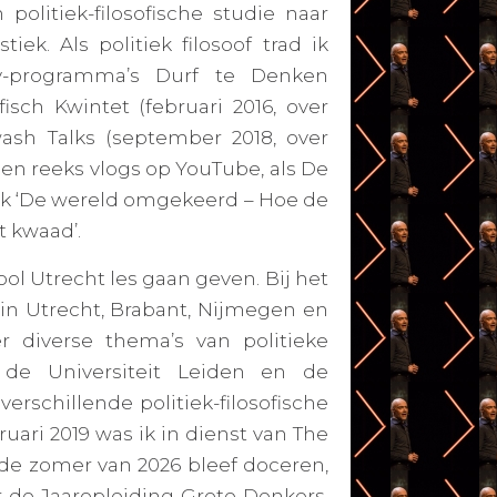
olitiek-filosofische studie naar
ek. Als politiek filosoof trad ik
v-programma’s
Durf te Denken
fisch Kwintet
(februari 2016, over
ash Talks
(september 2018, over
een reeks vlogs op YouTube, als De
ik ‘De wereld omgekeerd – Hoe de
t kwaad’.
ol Utrecht les gaan geven. Bij het
n Utrecht, Brabant, Nijmegen en
 diverse thema’s van politieke
n de Universiteit Leiden en de
verschillende politiek-filosofische
uari 2019 was ik in dienst van
The
 de zomer van 2026 bleef doceren,
er de
Jaaropleiding Grote Denkers
,