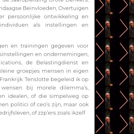
endaagse
Beïnvloeden, Overtuigen
er persoonlijke ontwikkeling en
individuen als instellingen en
ngen en trainingen gegeven voor
dsinstellingen en ondernemingen,
cations, de Belastingdienst en
 kleine groepjes mensen in eigen
Frankrijk. Tenslotte begeleid ik op
 wensen bij morele dilemma’s,
en idealen, of die simpelweg op
en politici of ceo’s zijn, maar ook
ijfsleven, of zzp’ers zoals ikzelf.