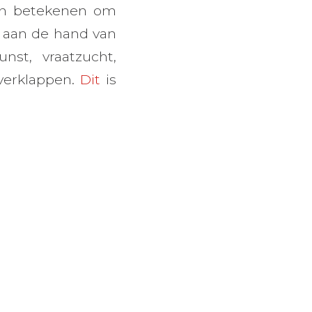
kan betekenen om
ek aan de hand van
st, vraatzucht,
 verklappen.
Dit
is