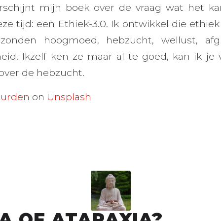
erschijnt mijn boek over de vraag wat het 
eze tijd: een Ethiek-3.0. Ik ontwikkel die ethi
zonden hoogmoed, hebzucht, wellust, afgun
id. Ikzelf ken ze maar al te goed, kan ik je
 over de hebzucht.
Burden
on
Unsplash
A OF ATARAXIA?