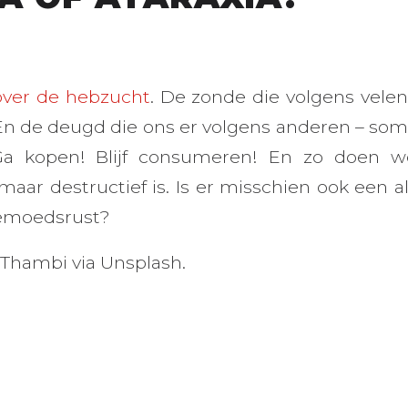
over de hebzucht
. De zonde die volgens vele
. En de deugd die ons er volgens anderen – som
 Ga kopen! Blijf consumeren! En zo doen w
t maar destructief is. Is er misschien ook een al
emoedsrust?
 Thambi via Unsplash.