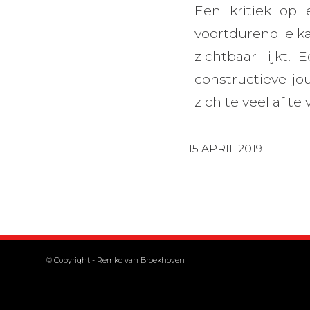
Een kritiek op 
voortdurend elk
zichtbaar lijkt.
constructieve j
zich te veel af t
15 APRIL 2019
© Copyright -
Remko van Broekhoven