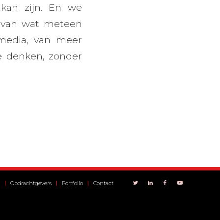
 kan zijn. En we
d van wat meteen
l media, van meer
e denken, zonder
Opdrachtgevers
Portfolio
Contact