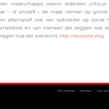
een maatschappij waarin iedereen criticus
aar – of onszelf – de maat nemen op gron
 Een alternatief ook van radiostilte op socia
ournalistiek en van mensen die zeggen wat z
e vragen hoe dat overkomt.
Mijn nieuwste vlog
.
Wie is Remko
Diensten
Voor wie?