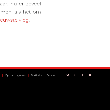
aar, nu er zoveel
omen, als het om
ieuwste vlog
.
Opdrachtgevers
Portfolio
Contact