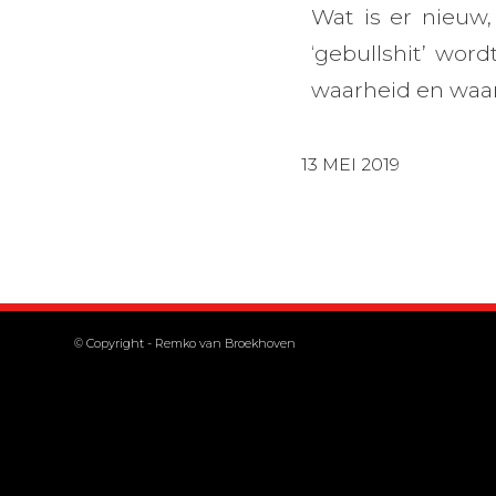
Wat is er nieuw,
‘gebullshit’ wo
waarheid en waar
13 MEI 2019
© Copyright -
Remko van Broekhoven