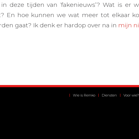
 in deze tijden van ‘fakenieuws’? Wat is er w
rdt? En hoe kunnen we wat meer tot elkaar k
den gaat? Ik denk er hardop over na in
mijn n
Wie is Remko
Diensten
Voor wie?