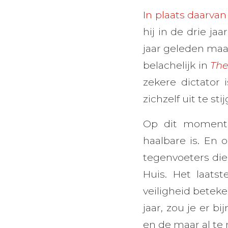
I
n plaats daarva
hij in de drie ja
jaar geleden maa
belachelijk in
The
zekere dictator 
zichzelf uit te st
Op dit moment l
haalbare is. En o
tegenvoeters die
Huis. Het laats
veiligheid beteke
jaar, zou je er b
en de maar al te