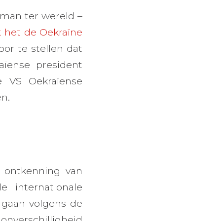
man ter wereld –
t het de Oekraïne
or te stellen dat
ïense president
e VS Oekraïense
en.
e ontkenning van
 internationale
 gaan volgens de
onverschilligheid