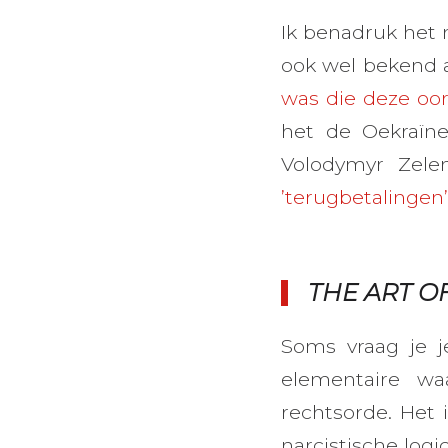
Ik benadruk het
ook wel bekend 
was die deze oor
het de Oekraïn
Volodymyr Zele
’terugbetalingen’
THE ART O
Soms vraag je j
elementaire wa
rechtsorde. Het
narcistische log