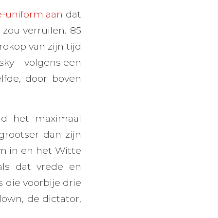
e-uniform aan
dat
 zou verruilen. 85
kop van zijn tijd
sky – volgens een
elfde, door boven
and het maximaal
 grootser dan zijn
mlin en het Witte
als dat vrede en
 die voorbije drie
lown, de dictator,