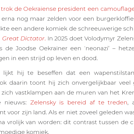
n trok de Oekraïense president een camouflag
ar erna nog maar zelden voor een burgerkloffie
kte een andere komiek de schreeuwerige schro
 Great Dictator
.
In 2025 doet Volodymyr Zelen
is de Joodse Oekraïner een ‘neonazi’ – hetz
ijgen in een strijd op leven en dood.
ijkt hij te beseffen dat een wapenstilst
ok daarin toont hij zich onvergelijkbaar veel
 zich vastklampen aan de muren van het Kre
te nieuws:
Zelensky is bereid af te treden
, 
nt voor zijn land. Als er niet zoveel geleden was
ijna vrolijk van worden: dit contrast tussen de c
 moedige komiek.