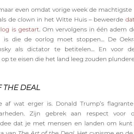
 maar even omdat vorige week de machtigste 
als de clown in het Witte Huis – beweerde
da
log is gestart
. Om vervolgens in één adem do
e is die de oorlog moet stoppen… De Oekra
nsky als dictator te betitelen… En voor d
op te eisen die het land leeg zouden plunder
F THE DEAL
e af wat erger is. Donald Trump’s flagrant
arheden. Zijn gebrek aan respect voor de
 idee dat je met mensen en landen om kunt
ica van
The Art of the Deal
. Het cynisme en de 