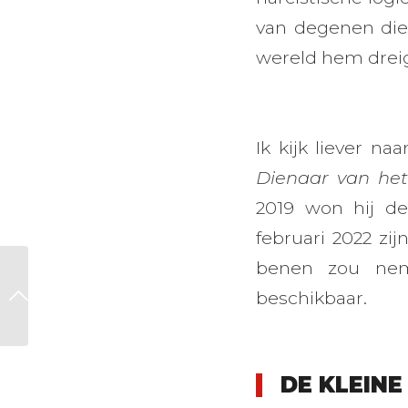
van degenen die
wereld hem dreig
Ik kijk liever na
Dienaar van he
2019 won hij de
februari 2022 zi
benen zou neme
Op zoek naar ons
beschikbaar.
betere ‘WIJ’
DE KLEIN