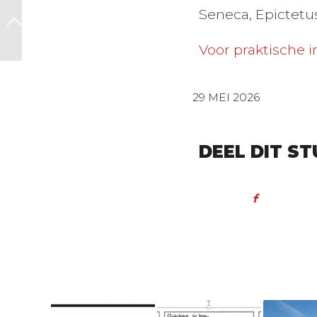
De nieuwe mens –
Seneca, Epictetu
Changemakers die
blijven inspireren
Voor praktische i
29 MEI 2026
DEEL DIT ST