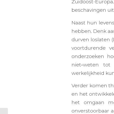
Zuidoost-Europ
beschavingen uit
Naast hun leven
hebben. Denk aan
durven loslaten 
voortdurende ve
onderzoeken hoe
niet‑weten tot
werkelijkheid kun
Verder komen th
en het ontwikkel
het omgaan met
onverstoorbaar a