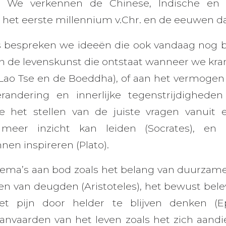
a. We verkennen de Chinese, Indische en 
 het eerste millennium v.Chr. en de eeuwen d
s bespreken we ideeën die ook vandaag nog 
 de levenskunst die ontstaat wanneer we kr
(Lao Tse en de Boeddha), of aan het vermoge
randering en innerlijke tegenstrijdigheden 
 het stellen van de juiste vragen vanuit
 meer inzicht kan leiden (Socrates), en
nen inspireren (Plato).
ema’s aan bod zoals het belang van duurzam
en van deugden (Aristoteles), het bewust bel
 pijn door helder te blijven denken (Ep
anvaarden van het leven zoals het zich aandie