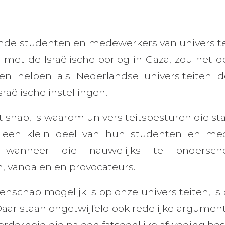
de studenten en medewerkers van universit
 met de Israëlische oorlog in Gaza, zou het de
en helpen als Nederlandse universiteiten
raëlische instellingen.
et snap, is waarom universiteitsbesturen die s
 een klein deel van hun studenten en med
 wanneer die nauwelijks te ondersch
n, vandalen en provocateurs.
nschap mogelijk is op onze universiteiten, is 
aar staan ongetwijfeld ook redelijke argumen
rderheid die na een fatsoenlijke afweging bes