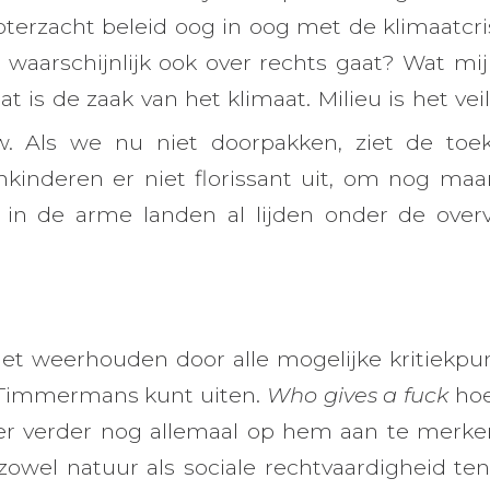
boterzacht beleid oog in oog met de klimaatcri
 waarschijnlijk ook over rechts gaat? Wat mij 
dat is de zaak van het klimaat. Milieu is het v
 Als we nu niet doorpakken, ziet de toe
nkinderen er niet florissant uit, om nog maa
in de arme landen al lijden onder de overv
iet weerhouden door alle mogelijke kritiekpun
 Timmermans kunt uiten.
Who gives a fuck
hoe 
t er verder nog allemaal op hem aan te merken 
owel natuur als sociale rechtvaardigheid te