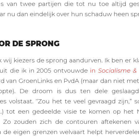
s van twee partijen die tot nu toe altijd g
r nu dan eindelijk over hun schaduw heen sp
OR DE SPRONG
k wij kiezers de sprong aandurven. Ik ben er kla
it die ik in 2005 ontvouwde
in
Socialisme &
rd van GroenLinks en PvdA (maar dan niet met 
opte). De droom is dus ten dele geslaagd
es volstaat. “Zou het te veel gevraagd zijn,” s
(…) tot een gedeelde visie te komen op het 
Zo zouden zich de contouren aftekenen va
 de eigen grenzen welvaart helpt herverdel