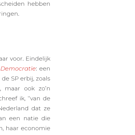
escheiden hebben
ringen.
ar voor. Eindelijk
 Democratie
: een
de SP erbij, zoals
, maar ook zo’n
chreef ik, “van de
Nederland dat ze
n een natie die
en, haar economie