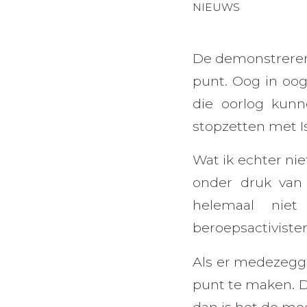
NIEUWS
De demonstreren
punt. Oog in oog
die oorlog kunn
stopzetten met Is
Wat ik echter ni
onder druk van
helemaal niet
beroepsactiviste
Als er medezegge
punt te maken. D
dan is het de mee