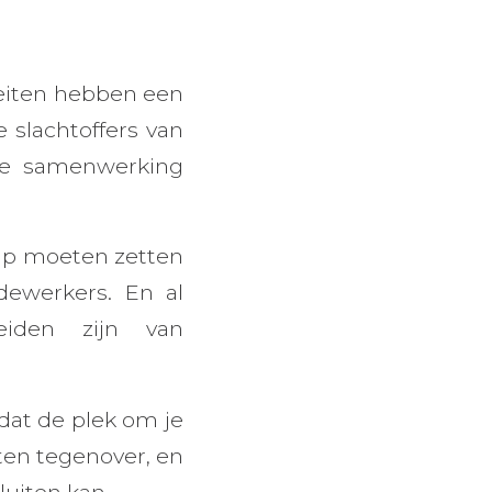
eiten hebben een
 slachtoffers van
 de samenwerking
tap moeten zetten
ewerkers. En al
eiden zijn van
dat de plek om je
ten tegenover, en
luiten kan.