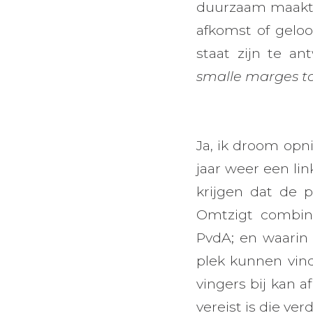
duurzaam maakt e
afkomst of geloo
staat zijn te a
smalle marges to
Ja, ik droom opn
jaar weer een li
krijgen dat de 
Omtzigt combin
PvdA; en waarin 
plek kunnen vind
vingers bij kan 
vereist is die ve