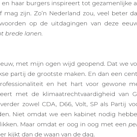
n haar burgers inspireert tot gezamenlijke a
f mag zijn. Zo’n Nederland zou, veel beter da
ntwoorden op de uitdagingen van deze eeuw
t brede lanen.
ieuw, met mijn ogen wijd geopend. Dat we voo
nkse partij de grootste maken. En dan een cen
professionaliteit en het hart voor gewone m
eert met de klimaatrechtvaardigheid van G
verder zowel CDA, D66, Volt, SP als Partij v
en. Niet omdat we een kabinet nodig hebben 
aflikken. Maar omdat er oog in oog met een
pe
rder kijkt dan de waan van de dag.