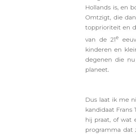
Hollands is, en 
Omtzigt, die dan
topprioriteit en 
e
van de 21
eeuw.
kinderen en klei
degenen die nu 
planeet.
Dus laat ik me n
kandidaat Frans
hij praat, of wa
programma dat z