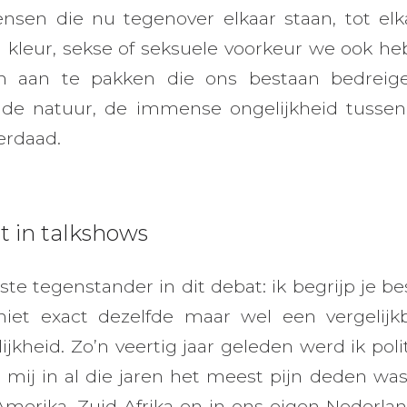
ensen die nu tegenover elkaar staan, tot e
n kleur, sekse of seksuele voorkeur we ook 
n aan te pakken die ons bestaan bedreigen
n de natuur, de immense ongelijkheid tusse
verdaad.
iet in talkshows
te tegenstander in dit debat: ik begrijp je bes
niet exact dezelfde maar wel een vergelij
jkheid. Zo’n veertig jaar geleden werd ik poli
 mij in al die jaren het meest pijn deden was
Amerika, Zuid-Afrika en in ons eigen Nederlan