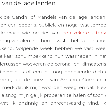
 van de lage landen
 ik de Gandhi of Mandela van de lage landen
n een beperkt publiek, en nogal wat tempe
de vraag wie precies van
een zekere uitge
mag vertalen in – hou je vast – het Nederlands
okkend. Volgende week hebben we vast weer
elkaar schuimbekkend hun waarheden in he
dertussen woekeren de corona- en klimaatcrisi
ijneveld is of een nu nog onbekende dicht
gment, die de poëzie van Amanda Gorman in
Ik merk dat ik mijn woorden weeg, en dat ik ev
iet alsnog mijn gelijk proberen te halen of to
 wat ik onzinnig en onrechtvaardig vind. I