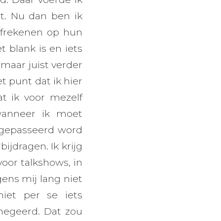
st. Nu dan ben ik
afrekenen op hun
t blank is en iets
 maar juist verder
 punt dat ik hier
t ik voor mezelf
 wanneer ik moet
, gepasseerd word
ijdragen. Ik krijg
voor talkshows, in
gens mij lang niet
niet per se iets
negeerd. Dat zou