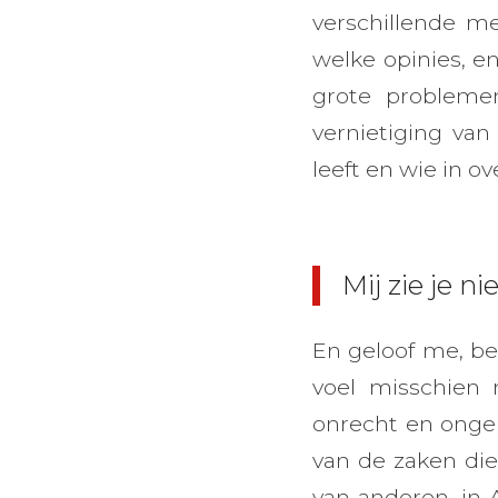
verschillende m
welke opinies, e
grote probleme
vernietiging va
leeft en wie in o
Mij zie je n
En geloof me, bes
voel misschien 
onrecht en ongeli
van de zaken die
van anderen, in 