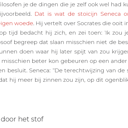
ilosofen je de dingen die je zelf ook wel had
bijvoorbeeld.
Dat is wat de stoïcijn Seneca o
 eigen woede
. Hij vertelt over Socrates die ooit in
op tijd bedacht hij zich, en zei toen: ‘Ik zou je
losoof begreep dat slaan misschien niet de bes
kunnen doen waar hij later spijt van zou krijgen
dit misschien beter kon gebeuren op een an
besluit. Seneca: “De terechtwijzing van de sl
dat hij meer bij zinnen zou zijn, op dit ogenblik
 door het stof