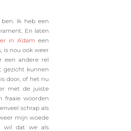
 ben. Ik heb een
rament. En laten
ver in A’dam
een
, is nou ook weer
 een andere rel
t gezicht kunnen
s door, of het nu
er met de juiste
 fraaie woorden
enveel schrap als
ch weer mijn woede
k wil dat we als