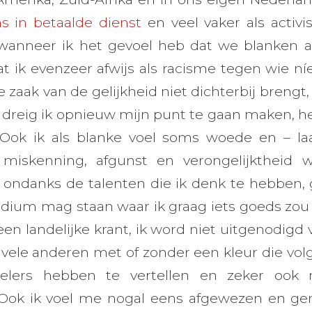
s in betaalde dienst
en veel vaker als activi
wanneer ik het gevoel heb dat we blanken 
wat ik evenzeer afwijs als racisme tegen wie níe
zaak van de gelijkheid niet dichterbij brengt,
 dreig ik opnieuw mijn punt te gaan maken, het
 Ook ik als blanke voel soms woede en – laa
 miskenning, afgunst en verongelijktheid
ik ondanks de talenten die ik denk te hebben
dium mag staan waar ik graag iets goeds zou b
n landelijke krant, ik word niet uitgenodigd 
 vele anderen met of zonder een kleur die vol
ginelers hebben te vertellen en zeker ook 
. Ook ik voel me nogal eens afgewezen en ge