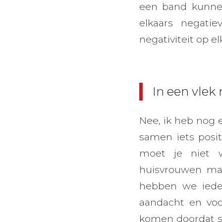
een band kunnen
elkaars negati
negativiteit op el
In een vlek 
Nee, ik heb nog 
samen iets positi
moet je niet wr
huisvrouwen maa
hebben we ieder
aandacht en voor
komen doordat st