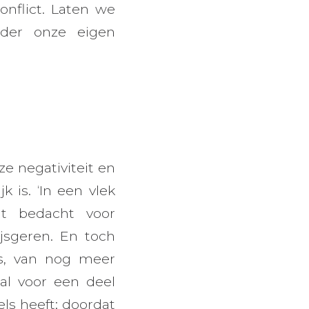
nflict. Laten we
eder onze eigen
e negativiteit en
k is. ‘In een vlek
oit bedacht voor
jsgeren. En toch
is, van nog meer
zal voor een deel
ls heeft; doordat