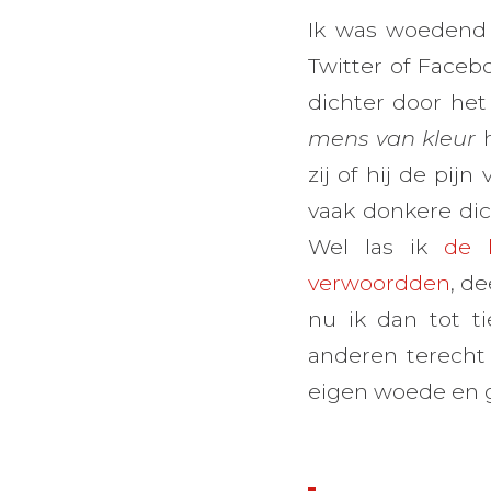
Ik was woedend 
Twitter of Faceb
dichter door het
mens van kleur
h
zij of hij de pij
vaak donkere dic
Wel las ik
de 
verwoordden
, d
nu ik dan tot ti
anderen terecht 
eigen woede en g