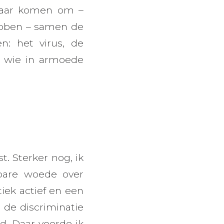
lkaar komen om –
hebben – samen de
: het virus, de
n wie in armoede
t. Sterker nog, ik
kbare woede over
tiek actief en een
 de discriminatie
d. Daar voerde ik